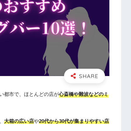
い都市で、ほとんどの店が
心斎橋や難波などのミ
、
大箱の広い店
や
20代から30代が集まりやすい店