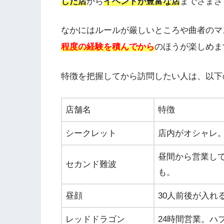
した店
から
イベントが豊富な店
までさまざ
なかにはルールが厳しいところや曲者のマ
程度の経験を積んでから
のほうが楽しめま
特徴を把握してから訪問したい人は、以下
店舗名
特徴
シークレット
店内がオシャレ
昼間から営業し
セカンド難波
も。
昼顔
30人前後が入れ
レッドドラゴン
24時間営業。ハ